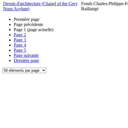
Dessin d'architecture (Chapel of the Grey
Fonds Charles-Philippe-F
Nuns Asylum)
Baillairgé
Première page
Page précédente
Page
1
(page actuelle)
Page
2
Page
3
Page
4
Page
5
Page suivante
Dernière page