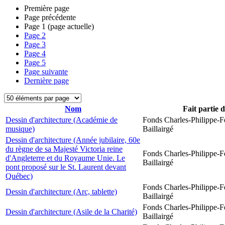
Première page
Page précédente
Page
1
(page actuelle)
Page
2
Page
3
Page
4
Page
5
Page suivante
Dernière page
Nom
Fait partie 
Dessin d'architecture (Académie de
Fonds Charles-Philippe-F
musique)
Baillairgé
Dessin d'architecture (Année jubilaire, 60e
du règne de sa Majesté Victoria reine
Fonds Charles-Philippe-F
d'Angleterre et du Royaume Unie. Le
Baillairgé
pont proposé sur le St. Laurent devant
Québec)
Fonds Charles-Philippe-F
Dessin d'architecture (Arc, tablette)
Baillairgé
Fonds Charles-Philippe-F
Dessin d'architecture (Asile de la Charité)
Baillairgé