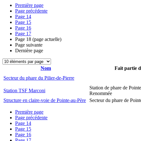
Première page
Page précédente
Page
14
Page
15
Page
16
Page
17
Page
18
(page actuelle)
Page suivante
Dernière page
Nom
Fait partie 
Secteur du phare du Pilier-de-Pierre
Station de phare de Pointe
Station TSF Marconi
Renommée
Structure en claire-voie de Pointe-au-Père
Secteur du phare de Point
Première page
Page précédente
Page
14
Page
15
Page
16
Page
17