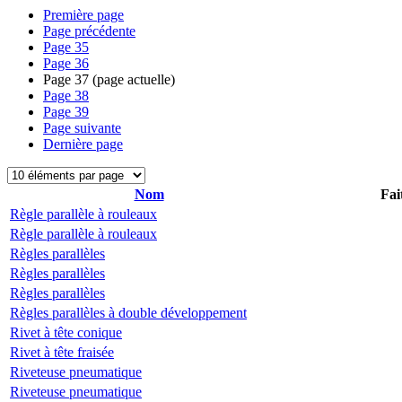
Première page
Page précédente
Page
35
Page
36
Page
37
(page actuelle)
Page
38
Page
39
Page suivante
Dernière page
Nom
Fai
Règle parallèle à rouleaux
Règle parallèle à rouleaux
Règles parallèles
Règles parallèles
Règles parallèles
Règles parallèles à double développement
Rivet à tête conique
Rivet à tête fraisée
Riveteuse pneumatique
Riveteuse pneumatique