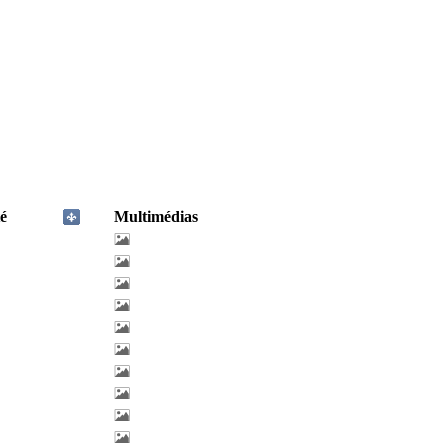
é
Multimédias