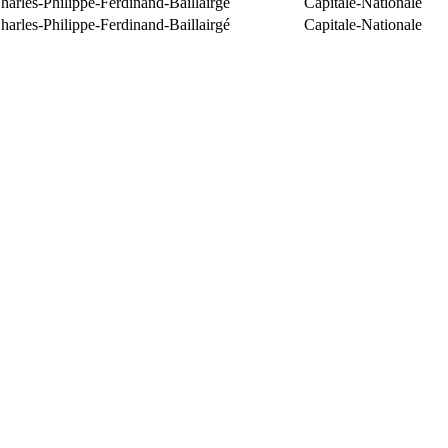
arles-Philippe-Ferdinand-Baillairgé
Capitale-Nationale
arles-Philippe-Ferdinand-Baillairgé
Capitale-Nationale