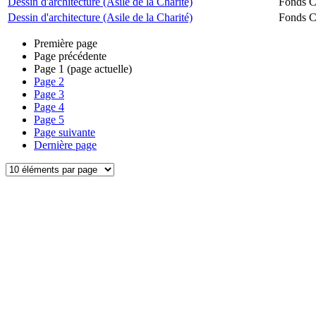
Dessin d'architecture (Asile de la Charité)
Fonds Ch
Dessin d'architecture (Asile de la Charité)
Fonds Ch
Première page
Page précédente
Page
1
(page actuelle)
Page
2
Page
3
Page
4
Page
5
Page suivante
Dernière page