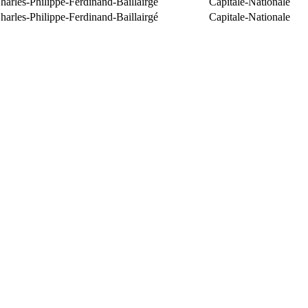
arles-Philippe-Ferdinand-Baillairgé
Capitale-Nationale
arles-Philippe-Ferdinand-Baillairgé
Capitale-Nationale