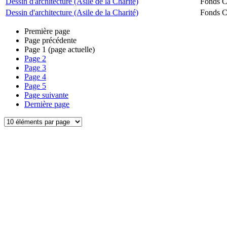
Dessin d'architecture (Asile de la Charité)
Fonds Ch
Dessin d'architecture (Asile de la Charité)
Fonds Ch
Première page
Page précédente
Page
1
(page actuelle)
Page
2
Page
3
Page
4
Page
5
Page suivante
Dernière page