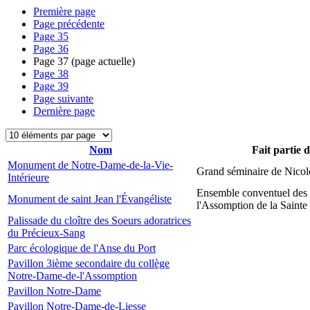
Première page
Page précédente
Page
35
Page
36
Page
37
(page actuelle)
Page
38
Page
39
Page suivante
Dernière page
Nom
Fait partie 
Monument de Notre-Dame-de-la-Vie-
Grand séminaire de Nicol
Intérieure
Ensemble conventuel des
Monument de saint Jean l'Évangéliste
l'Assomption de la Sainte
Palissade du cloître des Soeurs adoratrices
du Précieux-Sang
Parc écologique de l'Anse du Port
Pavillon 3ième secondaire du collège
Notre-Dame-de-l'Assomption
Pavillon Notre-Dame
Pavillon Notre-Dame-de-Liesse