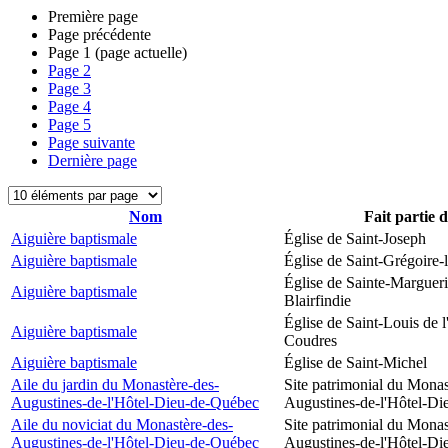
Première page
Page précédente
Page
1
(page actuelle)
Page
2
Page
3
Page
4
Page
5
Page suivante
Dernière page
Nom
Fait partie 
Aiguière baptismale
Église de Saint-Joseph
Aiguière baptismale
Église de Saint-Grégoire-
Église de Sainte-Margueri
Aiguière baptismale
Blairfindie
Église de Saint-Louis de l
Aiguière baptismale
Coudres
Aiguière baptismale
Église de Saint-Michel
Aile du jardin du Monastère-des-
Site patrimonial du Monas
Augustines-de-l'Hôtel-Dieu-de-Québec
Augustines-de-l'Hôtel-D
Aile du noviciat du Monastère-des-
Site patrimonial du Monas
Augustines-de-l'Hôtel-Dieu-de-Québec
Augustines-de-l'Hôtel-D