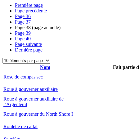
Première page
Page précédente
Page
36
Page
37
Page
38
(page actuelle)
Page
39
Page
40
Page suivante
Dernière page
Nom
Fait partie 
Rose de compas sec
Roue à gouverner auxiliaire
Roue à gouverner auxiliaire de
l’Argenteuil
Roue à gouverner du North Shore I
Roulette de calfat
Saucière