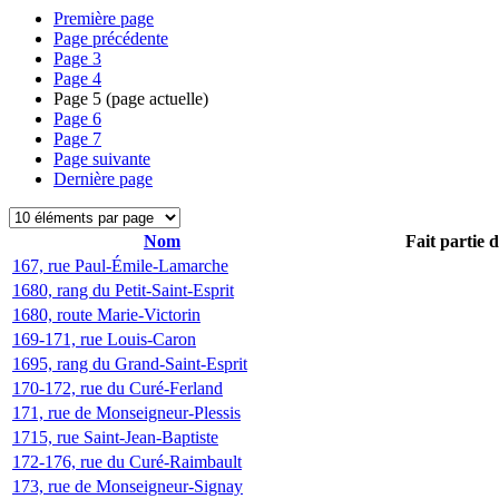
Première page
Page précédente
Page
3
Page
4
Page
5
(page actuelle)
Page
6
Page
7
Page suivante
Dernière page
Nom
Fait partie 
167, rue Paul-Émile-Lamarche
1680, rang du Petit-Saint-Esprit
1680, route Marie-Victorin
169-171, rue Louis-Caron
1695, rang du Grand-Saint-Esprit
170-172, rue du Curé-Ferland
171, rue de Monseigneur-Plessis
1715, rue Saint-Jean-Baptiste
172-176, rue du Curé-Raimbault
173, rue de Monseigneur-Signay