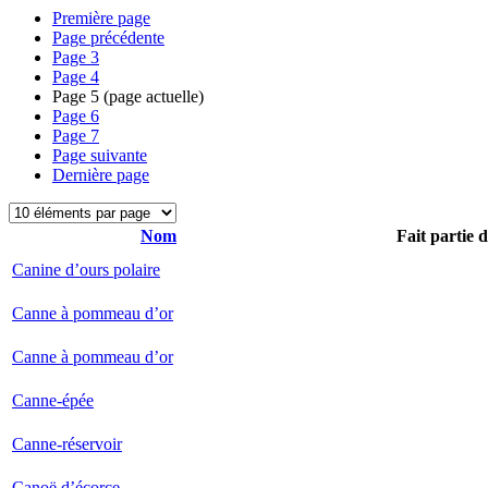
Première page
Page précédente
Page
3
Page
4
Page
5
(page actuelle)
Page
6
Page
7
Page suivante
Dernière page
Nom
Fait partie 
Canine d’ours polaire
Canne à pommeau d’or
Canne à pommeau d’or
Canne-épée
Canne-réservoir
Canoë d’écorce