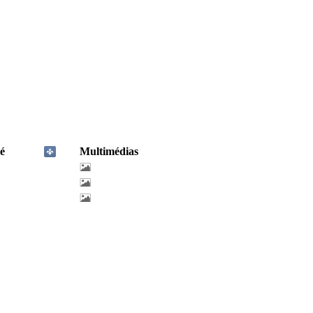
é
Multimédias