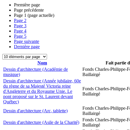
Première page
Page précédente
Page
1
(page actuelle)
Page
2
Page
3
Page
4
Page
5
Page suivante
Dernière page
Nom
Fait partie 
Dessin d'architecture (Académie de
Fonds Charles-Philippe-F
musique)
Baillairgé
Dessin d'architecture (Année jubilaire, 60e
du règne de sa Majesté Victoria reine
Fonds Charles-Philippe-F
d'Angleterre et du Royaume Unie. Le
Baillairgé
pont proposé sur le St. Laurent devant
Québec)
Fonds Charles-Philippe-F
Dessin d'architecture (Arc, tablette)
Baillairgé
Fonds Charles-Philippe-F
Dessin d'architecture (Asile de la Charité)
Baillairgé