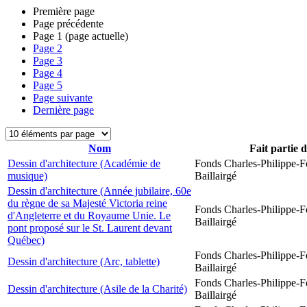
Première page
Page précédente
Page
1
(page actuelle)
Page
2
Page
3
Page
4
Page
5
Page suivante
Dernière page
Nom
Fait partie 
Dessin d'architecture (Académie de
Fonds Charles-Philippe-F
musique)
Baillairgé
Dessin d'architecture (Année jubilaire, 60e
du règne de sa Majesté Victoria reine
Fonds Charles-Philippe-F
d'Angleterre et du Royaume Unie. Le
Baillairgé
pont proposé sur le St. Laurent devant
Québec)
Fonds Charles-Philippe-F
Dessin d'architecture (Arc, tablette)
Baillairgé
Fonds Charles-Philippe-F
Dessin d'architecture (Asile de la Charité)
Baillairgé