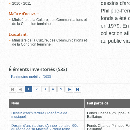
dessins d'ar
2010 - 2011
Philippe-Fer
Maître d'oeuvre
:
fonds a été c
Ministère de la Culture, des Communications et
de la Condition féminine
en 1979. En 
collection a
Exécutant
:
au public vi
Ministère de la Culture, des Communications et
de la Condition féminine
Éléments inventoriés (533)
Patrimoine mobilier (533)
Page
(page
Page
Page
Page
Page
1
Première
2
Page
3
4
5
Page
Dernière
actuelle)
page
précédente
suivante
page
Nom
Fait partie de
Dessin d'architecture (Académie de
Fonds Charles-Philippe-Fe
musique)
Baillairgé
Dessin d'architecture (Année jubilaire, 60e
Fonds Charles-Philippe-Fe
du règne de sa Majesté Victoria reine
Baillairgé