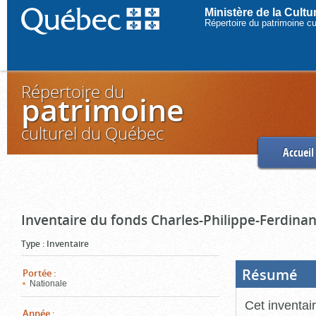
Ministère de la Cult
Répertoire du patrimoine c
Répertoire du
patrimoine
culturel du Québec
Accueil
Inventaire du fonds Charles-Philippe-Ferdinan
Type
:
Inventaire
Résumé
(Boi
Portée
:
ouve
Nationale
cliq
pou
Cet inventai
ferm
Année
: