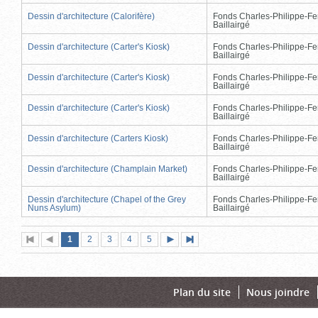
Dessin d'architecture (Calorifère)
Fonds Charles-Philippe-Fe
Baillairgé
Dessin d'architecture (Carter's Kiosk)
Fonds Charles-Philippe-Fe
Baillairgé
Dessin d'architecture (Carter's Kiosk)
Fonds Charles-Philippe-Fe
Baillairgé
Dessin d'architecture (Carter's Kiosk)
Fonds Charles-Philippe-Fe
Baillairgé
Dessin d'architecture (Carters Kiosk)
Fonds Charles-Philippe-Fe
Baillairgé
Dessin d'architecture (Champlain Market)
Fonds Charles-Philippe-Fe
Baillairgé
Dessin d'architecture (Chapel of the Grey
Fonds Charles-Philippe-Fe
Nuns Asylum)
Baillairgé
Page
(page
Page
Page
Page
Page
1
Première
2
Page
3
4
5
Page
Dernière
actuelle)
page
précédente
suivante
page
Plan du site
Nous joindre