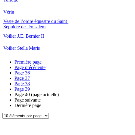
Vérin
Veste de l’ordre équestre du Saint-
Sépulcre de Jérusalem
Voilier J.E. Bernier II
Voilier Stella Maris
Première page
Page précédente
Page
36
Page
37
Page
38
Page
39
Page
40
(page actuelle)
Page suivante
Dernière page