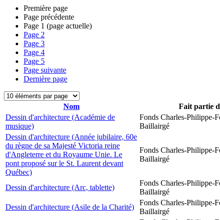
Première page
Page précédente
Page
1
(page actuelle)
Page
2
Page
3
Page
4
Page
5
Page suivante
Dernière page
Nom
Fait partie 
Dessin d'architecture (Académie de
Fonds Charles-Philippe-F
musique)
Baillairgé
Dessin d'architecture (Année jubilaire, 60e
du règne de sa Majesté Victoria reine
Fonds Charles-Philippe-F
d'Angleterre et du Royaume Unie. Le
Baillairgé
pont proposé sur le St. Laurent devant
Québec)
Fonds Charles-Philippe-F
Dessin d'architecture (Arc, tablette)
Baillairgé
Fonds Charles-Philippe-F
Dessin d'architecture (Asile de la Charité)
Baillairgé