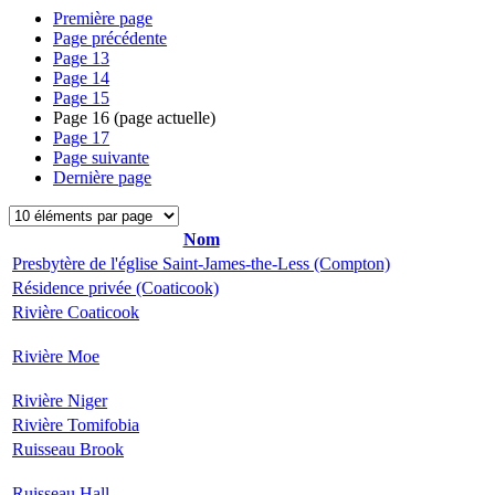
Première page
Page précédente
Page
13
Page
14
Page
15
Page
16
(page actuelle)
Page
17
Page suivante
Dernière page
Nom
Presbytère de l'église Saint-James-the-Less (Compton)
Résidence privée (Coaticook)
Rivière Coaticook
Rivière Moe
Rivière Niger
Rivière Tomifobia
Ruisseau Brook
Ruisseau Hall