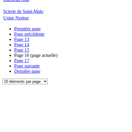
Scierie de Saint-Malo
Usine Norton
Première page
Page précédente
Page
13
Page
14
Page
15
Page
16
(page actuelle)
Page
17
Page suivante
Dernière page