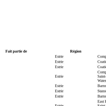
Fait partie de
Région
Estrie
Comp
Estrie
Coat
Estrie
Coat
Comp
Estrie
Saint
Water
Estrie
Barns
Estrie
Stans
Estrie
Barns
East 
Estrie
Saint