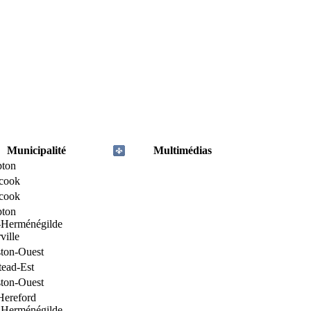
Municipalité
Multimédias
ton
icook
icook
ton
-Herménégilde
ville
ton-Ouest
tead-Est
ton-Ouest
Hereford
-Herménégilde