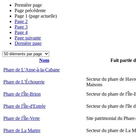
Première page
Page précédente
Page
1
(page actuelle)
Page
2
Page
3
Page
4
Page suivante
Dernière page
Nom
Fait partie 
Phare de L'Anse-à-la-Cabane
Secteur du phare de Havr
Phare de L'Échouerie
Maisons
Phare de l'Île-Brion
Secteur du phare de l'Île-
Phare de l'Île-d'Entrée
Secteur du phare de l'île 
Phare de l'Île-Verte
Site patrimonial du Phare-
Phare de La Martre
Secteur du phare de La M