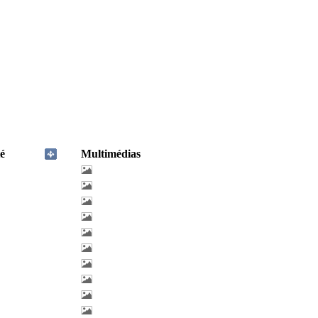
é
Multimédias