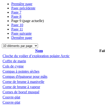
Première page
Page précédente
Page
7
Page
8
Page
9
(page actuelle)
Page
10
Page
11
Page suivante
Dernière page
Nom
Fai
Cloche du voilier d’exploration polaire Arctic
Coffre de marin
Cols de cygne
Compas à pointes sèches
Compas d'épaisseur pour mâts
Corne de brume à manivelle
Corne de brume à vapeur
Cornes de boeuf musqué
Couvre-plat
Couvre-plat