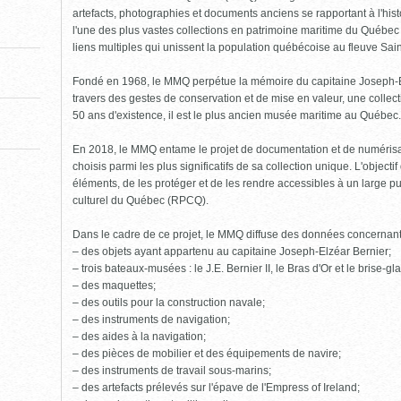
pour
fermer)
artefacts, photographies et documents anciens se rapportant à l'his
l'une des plus vastes collections en patrimoine maritime du Québe
liens multiples qui unissent la population québécoise au fleuve Sai
Fondé en 1968, le MMQ perpétue la mémoire du capitaine Joseph-Elzé
travers des gestes de conservation et de mise en valeur, une collect
50 ans d'existence, il est le plus ancien musée maritime au Québec.
En 2018, le MMQ entame le projet de documentation et de numéris
choisis parmi les plus significatifs de sa collection unique. L'object
éléments, de les protéger et de les rendre accessibles à un large pu
culturel du Québec (RPCQ).
Dans le cadre de ce projet, le MMQ diffuse des données concernan
– des objets ayant appartenu au capitaine Joseph-Elzéar Bernier;
– trois bateaux-musées : le J.E. Bernier II, le Bras d'Or et le brise-g
– des maquettes;
– des outils pour la construction navale;
– des instruments de navigation;
– des aides à la navigation;
– des pièces de mobilier et des équipements de navire;
– des instruments de travail sous-marins;
– des artefacts prélevés sur l'épave de l'Empress of Ireland;