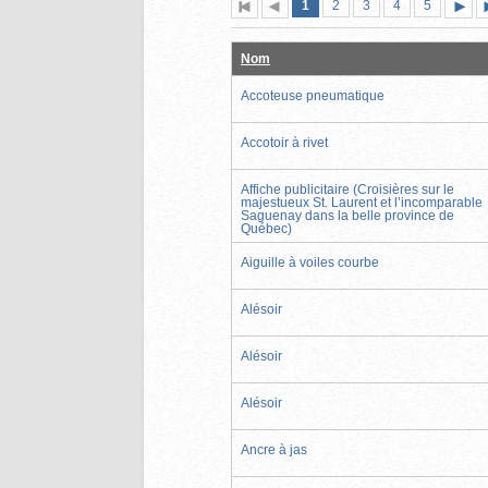
Page
(page
Page
Page
Page
Page
1
Première
2
Page
3
4
5
actuelle)
page
précédente
suiva
Nom
Accoteuse pneumatique
Accotoir à rivet
Affiche publicitaire (Croisières sur le
majestueux St. Laurent et l’incomparable
Saguenay dans la belle province de
Québec)
Aiguille à voiles courbe
Alésoir
Alésoir
Alésoir
Ancre à jas