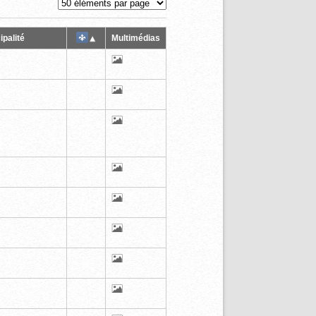
ipalité
Multimédias