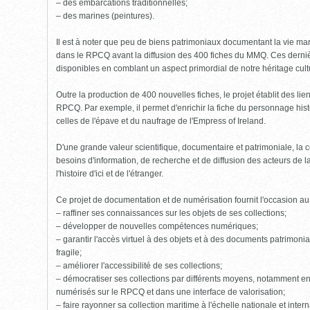
– des embarcations traditionnelles;
– des marines (peintures).
Il est à noter que peu de biens patrimoniaux documentant la vie mari
dans le RPCQ avant la diffusion des 400 fiches du MMQ. Ces derniè
disponibles en comblant un aspect primordial de notre héritage cult
Outre la production de 400 nouvelles fiches, le projet établit des li
RPCQ. Par exemple, il permet d'enrichir la fiche du personnage his
celles de l'épave et du naufrage de l'Empress of Ireland.
D'une grande valeur scientifique, documentaire et patrimoniale, l
besoins d'information, de recherche et de diffusion des acteurs de 
l'histoire d'ici et de l'étranger.
Ce projet de documentation et de numérisation fournit l'occasion a
– raffiner ses connaissances sur les objets de ses collections;
– développer de nouvelles compétences numériques;
– garantir l'accès virtuel à des objets et à des documents patrimoniau
fragile;
– améliorer l'accessibilité de ses collections;
– démocratiser ses collections par différents moyens, notamment en
numérisés sur le RPCQ et dans une interface de valorisation;
– faire rayonner sa collection maritime à l'échelle nationale et intern