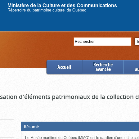
Ministère de la Culture et des Communications
Répertoire du patrimoine culturel du Québec
Rechercher
Se
Recherche
Accueil
avancée
a
ation d'éléments patrimoniaux de la collection
(Boite
Résumé
ouverte,
cliquer
Le Musée maritime du Québec (MMQ) est le gardien d'une riche col