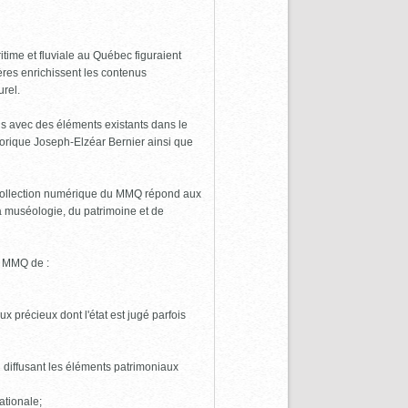
time et fluviale au Québec figuraient
res enrichissent les contenus
urel.
ens avec des éléments existants dans le
torique Joseph-Elzéar Bernier ainsi que
a collection numérique du MMQ répond aux
la muséologie, du patrimoine et de
u MMQ de :
x précieux dont l'état est jugé parfois
 diffusant les éléments patrimoniaux
ationale;