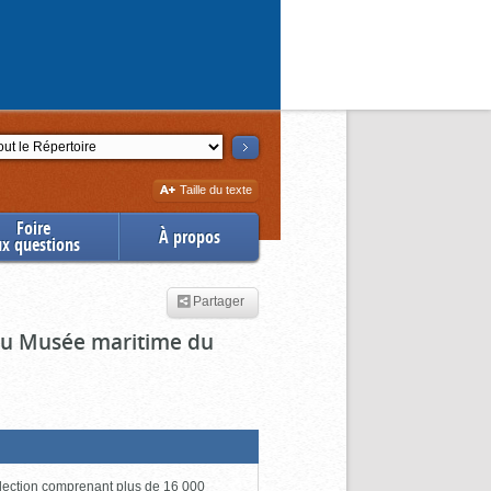
ction
Augmenter
Taille du texte
la
Foire
À propos
ux questions
Partager
 du Musée maritime du
lection comprenant plus de 16 000