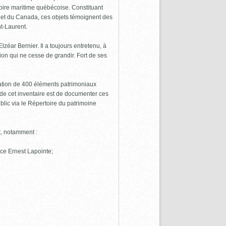
toire maritime québécoise. Constituant
c et du Canada, ces objets témoignent des
nt-Laurent.
ar Bernier. Il a toujours entretenu, à
ion qui ne cesse de grandir. Fort de ses
ation de 400 éléments patrimoniaux
if de cet inventaire est de documenter ces
blic via le Répertoire du patrimoine
t, notamment :
lace Ernest Lapointe;