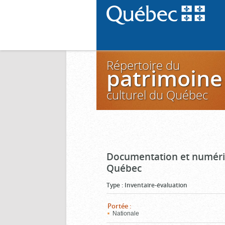
Répertoire du
patrimoine
culturel du Québec
Documentation et numéris
Québec
Type
:
Inventaire-évaluation
Portée
:
Nationale