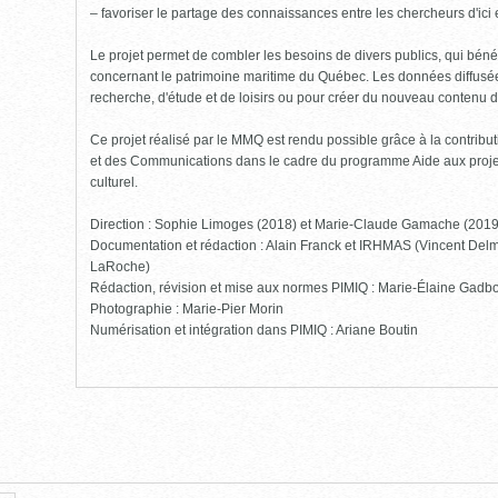
– favoriser le partage des connaissances entre les chercheurs d'ici et
Le projet permet de combler les besoins de divers publics, qui bénéf
concernant le patrimoine maritime du Québec. Les données diffusées
recherche, d'étude et de loisirs ou pour créer du nouveau contenu 
Ce projet réalisé par le MMQ est rendu possible grâce à la contribut
et des Communications dans le cadre du programme Aide aux projet
culturel.
Direction : Sophie Limoges (2018) et Marie-Claude Gamache (201
Documentation et rédaction : Alain Franck et IRHMAS (Vincent Delm
LaRoche)
Rédaction, révision et mise aux normes PIMIQ : Marie-Élaine Gadbo
Photographie : Marie-Pier Morin
Numérisation et intégration dans PIMIQ : Ariane Boutin