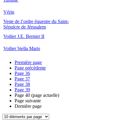
Vérin
Veste de l’ordre équestre du Saint-
Sépulcre de Jérusalem
Voilier J.E. Bernier II
Voilier Stella Maris
Première page
Page précédente
Page
36
Page
37
Page
38
Page
39
Page
40
(page actuelle)
Page suivante
Dernière page