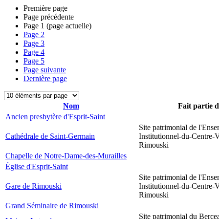
Première page
Page précédente
Page
1
(page actuelle)
Page
2
Page
3
Page
4
Page
5
Page suivante
Dernière page
Nom
Fait partie 
Ancien presbytère d'Esprit-Saint
Site patrimonial de l'Ens
Cathédrale de Saint-Germain
Institutionnel-du-Centre-V
Rimouski
Chapelle de Notre-Dame-des-Murailles
Église d'Esprit-Saint
Site patrimonial de l'Ens
Gare de Rimouski
Institutionnel-du-Centre-V
Rimouski
Grand Séminaire de Rimouski
Site patrimonial du Berce