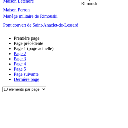
Maison Letendre
Rimouski
Maison Perron
Manège militaire de Rimouski
Pont couvert de Saint-Anaclet-de-Lessard
Première page
Page précédente
Page
1
(page actuelle)
Page
2
Page
3
Page
4
Page
5
Page suivante
Dernière page