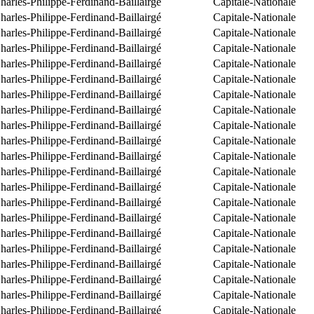
arles-Philippe-Ferdinand-Baillairgé
Capitale-Nationale
arles-Philippe-Ferdinand-Baillairgé
Capitale-Nationale
arles-Philippe-Ferdinand-Baillairgé
Capitale-Nationale
arles-Philippe-Ferdinand-Baillairgé
Capitale-Nationale
arles-Philippe-Ferdinand-Baillairgé
Capitale-Nationale
arles-Philippe-Ferdinand-Baillairgé
Capitale-Nationale
arles-Philippe-Ferdinand-Baillairgé
Capitale-Nationale
arles-Philippe-Ferdinand-Baillairgé
Capitale-Nationale
arles-Philippe-Ferdinand-Baillairgé
Capitale-Nationale
arles-Philippe-Ferdinand-Baillairgé
Capitale-Nationale
arles-Philippe-Ferdinand-Baillairgé
Capitale-Nationale
arles-Philippe-Ferdinand-Baillairgé
Capitale-Nationale
arles-Philippe-Ferdinand-Baillairgé
Capitale-Nationale
arles-Philippe-Ferdinand-Baillairgé
Capitale-Nationale
arles-Philippe-Ferdinand-Baillairgé
Capitale-Nationale
arles-Philippe-Ferdinand-Baillairgé
Capitale-Nationale
arles-Philippe-Ferdinand-Baillairgé
Capitale-Nationale
arles-Philippe-Ferdinand-Baillairgé
Capitale-Nationale
arles-Philippe-Ferdinand-Baillairgé
Capitale-Nationale
arles-Philippe-Ferdinand-Baillairgé
Capitale-Nationale
arles-Philippe-Ferdinand-Baillairgé
Capitale-Nationale