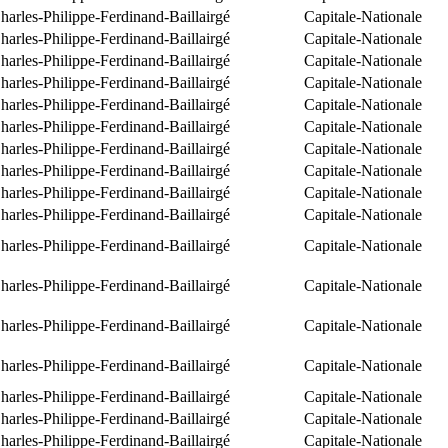
arles-Philippe-Ferdinand-Baillairgé
Capitale-Nationale
arles-Philippe-Ferdinand-Baillairgé
Capitale-Nationale
arles-Philippe-Ferdinand-Baillairgé
Capitale-Nationale
arles-Philippe-Ferdinand-Baillairgé
Capitale-Nationale
arles-Philippe-Ferdinand-Baillairgé
Capitale-Nationale
arles-Philippe-Ferdinand-Baillairgé
Capitale-Nationale
arles-Philippe-Ferdinand-Baillairgé
Capitale-Nationale
arles-Philippe-Ferdinand-Baillairgé
Capitale-Nationale
arles-Philippe-Ferdinand-Baillairgé
Capitale-Nationale
arles-Philippe-Ferdinand-Baillairgé
Capitale-Nationale
arles-Philippe-Ferdinand-Baillairgé
Capitale-Nationale
arles-Philippe-Ferdinand-Baillairgé
Capitale-Nationale
arles-Philippe-Ferdinand-Baillairgé
Capitale-Nationale
arles-Philippe-Ferdinand-Baillairgé
Capitale-Nationale
arles-Philippe-Ferdinand-Baillairgé
Capitale-Nationale
arles-Philippe-Ferdinand-Baillairgé
Capitale-Nationale
arles-Philippe-Ferdinand-Baillairgé
Capitale-Nationale