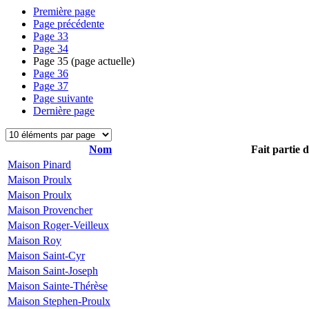
Première page
Page précédente
Page
33
Page
34
Page
35
(page actuelle)
Page
36
Page
37
Page suivante
Dernière page
Nom
Fait partie 
Maison Pinard
Maison Proulx
Maison Proulx
Maison Provencher
Maison Roger-Veilleux
Maison Roy
Maison Saint-Cyr
Maison Saint-Joseph
Maison Sainte-Thérèse
Maison Stephen-Proulx