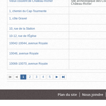
Vieux couvent de Château-Richer
Site archéologique des Co
Château-Richer
1, chemin du Cap-Tourmente
1, côte Gravel
10, rue de la Station
10-12, rue de l'Église
10042-10044, avenue Royale
10046, avenue Royale
10066-10070, avenue Royale
Page
(page
Page
Page
Page
Page
1
Première
2
Page
3
4
5
Page
Dernière
actuelle)
page
précédente
suivante
page
Plan du site
Nous joindre