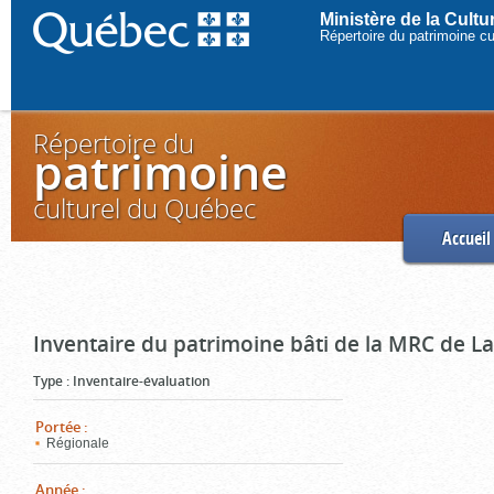
Ministère de la Cult
Répertoire du patrimoine c
Répertoire du
patrimoine
culturel du Québec
Accueil
Inventaire du patrimoine bâti de la MRC de L
Type
:
Inventaire-évaluation
Portée
:
Régionale
Année
: