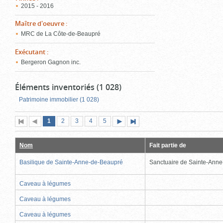
2015 - 2016
Maître d'oeuvre
:
MRC de La Côte-de-Beaupré
Exécutant
:
Bergeron Gagnon inc.
Éléments inventoriés (1 028)
Patrimoine immobilier (1 028)
Page
(page
Page
Page
Page
Page
1
Première
2
Page
3
4
5
Page
Dernière
actuelle)
page
précédente
suivante
page
Nom
Fait partie de
Basilique de Sainte-Anne-de-Beaupré
Sanctuaire de Sainte-Ann
Caveau à légumes
Caveau à légumes
Caveau à légumes