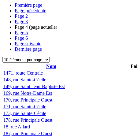
Première page
Page précédente
Page
2
Page
3
Page
4
(page actuelle)
Page
5
Page
6
Page suivante
Dernière page
Nom
Fai
1471, route Centrale
148, rue Sainte-Cécile
149, rue Saint-Jean-Baptiste Est
169, rue Notre-Dame Est
170, rue Principale Ouest
171, rue Sainte-Cécile
173, rue Sainte-Cécile
178, rue Principale Ouest
18, rue Allard
187, rue Principale Ouest