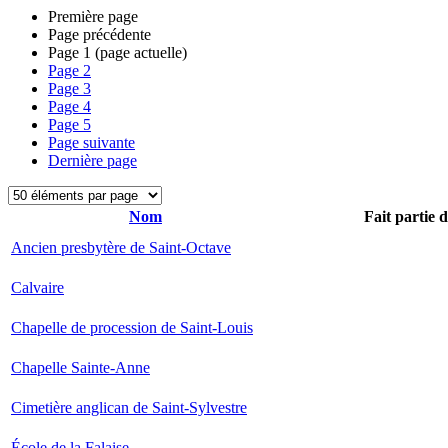
Première page
Page précédente
Page
1
(page actuelle)
Page
2
Page
3
Page
4
Page
5
Page suivante
Dernière page
Nom
Fait partie 
Ancien presbytère de Saint-Octave
Calvaire
Chapelle de procession de Saint-Louis
Chapelle Sainte-Anne
Cimetière anglican de Saint-Sylvestre
École de la Falaise