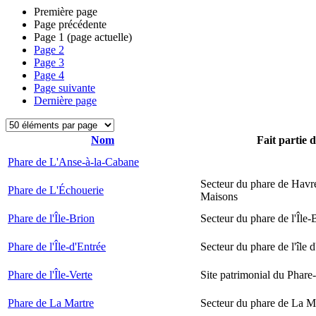
Première page
Page précédente
Page
1
(page actuelle)
Page
2
Page
3
Page
4
Page suivante
Dernière page
Nom
Fait partie 
Phare de L'Anse-à-la-Cabane
Secteur du phare de Havr
Phare de L'Échouerie
Maisons
Phare de l'Île-Brion
Secteur du phare de l'Île-
Phare de l'Île-d'Entrée
Secteur du phare de l'île 
Phare de l'Île-Verte
Site patrimonial du Phare-
Phare de La Martre
Secteur du phare de La M