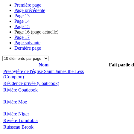
Première page
Page précédente
Page
13
Page
14
Page
15
Page
16
(page actuelle)
Page
17
Page suivante
Dernière page
Nom
Fait partie 
Presbytère de l'église Saint-James-the-Less
(Compton)
Résidence privée (Coaticook)
Rivière Coaticook
Rivière Moe
Rivière Niger
Rivière Tomifobia
Ruisseau Brook