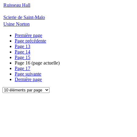
Ruisseau Hall
Scierie de Saint-Malo
Usine Norton
Première page
Page précédente
Page
13
Page
14
Page
15
Page
16
(page actuelle)
Page
17
Page suivante
Dernière page