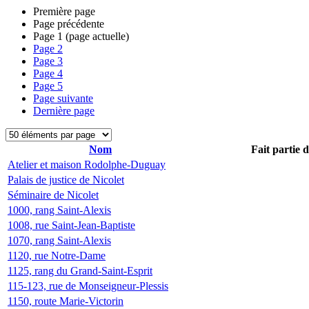
Première page
Page précédente
Page
1
(page actuelle)
Page
2
Page
3
Page
4
Page
5
Page suivante
Dernière page
Nom
Fait partie 
Atelier et maison Rodolphe-Duguay
Palais de justice de Nicolet
Séminaire de Nicolet
1000, rang Saint-Alexis
1008, rue Saint-Jean-Baptiste
1070, rang Saint-Alexis
1120, rue Notre-Dame
1125, rang du Grand-Saint-Esprit
115-123, rue de Monseigneur-Plessis
1150, route Marie-Victorin