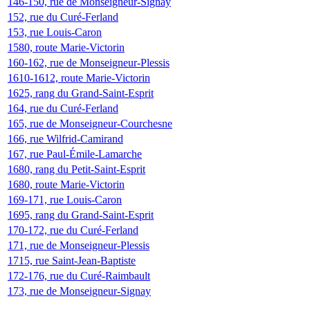
146-150, rue de Monseigneur-Signay
152, rue du Curé-Ferland
153, rue Louis-Caron
1580, route Marie-Victorin
160-162, rue de Monseigneur-Plessis
1610-1612, route Marie-Victorin
1625, rang du Grand-Saint-Esprit
164, rue du Curé-Ferland
165, rue de Monseigneur-Courchesne
166, rue Wilfrid-Camirand
167, rue Paul-Émile-Lamarche
1680, rang du Petit-Saint-Esprit
1680, route Marie-Victorin
169-171, rue Louis-Caron
1695, rang du Grand-Saint-Esprit
170-172, rue du Curé-Ferland
171, rue de Monseigneur-Plessis
1715, rue Saint-Jean-Baptiste
172-176, rue du Curé-Raimbault
173, rue de Monseigneur-Signay