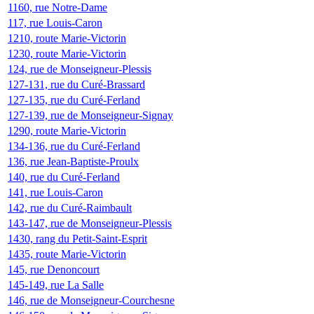
1160, rue Notre-Dame
117, rue Louis-Caron
1210, route Marie-Victorin
1230, route Marie-Victorin
124, rue de Monseigneur-Plessis
127-131, rue du Curé-Brassard
127-135, rue du Curé-Ferland
127-139, rue de Monseigneur-Signay
1290, route Marie-Victorin
134-136, rue du Curé-Ferland
136, rue Jean-Baptiste-Proulx
140, rue du Curé-Ferland
141, rue Louis-Caron
142, rue du Curé-Raimbault
143-147, rue de Monseigneur-Plessis
1430, rang du Petit-Saint-Esprit
1435, route Marie-Victorin
145, rue Denoncourt
145-149, rue La Salle
146, rue de Monseigneur-Courchesne