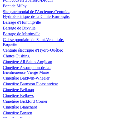
Pont couvert Spafford-Drouin
Pont de Milby
Site patrimonial de l'Ancienne-Centrale-
Hydroélectrique-de-la-Chute-Burroughs
Barrage d'Huntingville
Barrage de Dixville
Barrage de Martinville
Caisse populaire de Saint-Venant-de-
Paquette
Centrale électrique d'Hydro-Québec
Chutes Cushing
Cimetière All Saints Anglican
Cimetière Assomption-de-la-
Bienheureuse-Vierge-Marie
Cimetière Baldwin-Wheeler
Cimetière Barnston Pleasantview
Cimetière Belknap
Cimetière Bellows
Cimetière Bickford Corner
Cimetière Blanchard
Cimetière Bowen