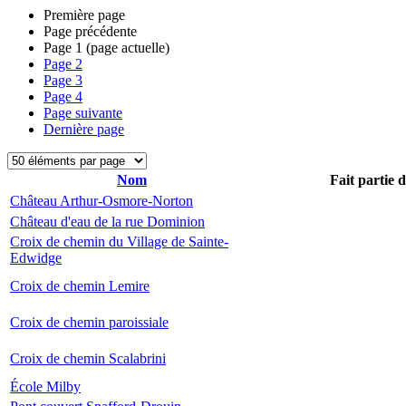
Première page
Page précédente
Page
1
(page actuelle)
Page
2
Page
3
Page
4
Page suivante
Dernière page
Nom
Fait partie 
Château Arthur-Osmore-Norton
Château d'eau de la rue Dominion
Croix de chemin du Village de Sainte-
Edwidge
Croix de chemin Lemire
Croix de chemin paroissiale
Croix de chemin Scalabrini
École Milby