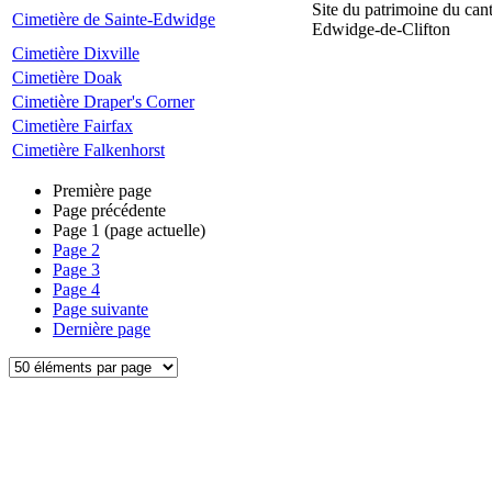
Site du patrimoine du can
Cimetière de Sainte-Edwidge
Edwidge-de-Clifton
Cimetière Dixville
Cimetière Doak
Cimetière Draper's Corner
Cimetière Fairfax
Cimetière Falkenhorst
Première page
Page précédente
Page
1
(page actuelle)
Page
2
Page
3
Page
4
Page suivante
Dernière page