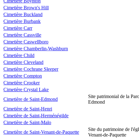
Cimetière Boynton
Cimetière Brown's Hill
Cimetière Buckland
Cimetière Burbank
Cimetière Carr
Cimetière Cassville
Cimetière Caswellboro
Cimetière Chamberlin-Washburn
Cimetière Child
Cimetière Cleveland
Cimetière Cochrane Sleeper
Cimetière Compton
Cimetière Crooker
Cimetière Crystal Lake
Site patrimonial de la Par
Cimetière de Saint-Edmond
Edmond
Cimetière de Saint-Henri
Cimetière de Saint-Herménégilde
Cimetière de Saint-Malo
Site du patrimoine de l'égl
Cimetière de Saint-Venant-de-Paquette
Venant-de-Paquette