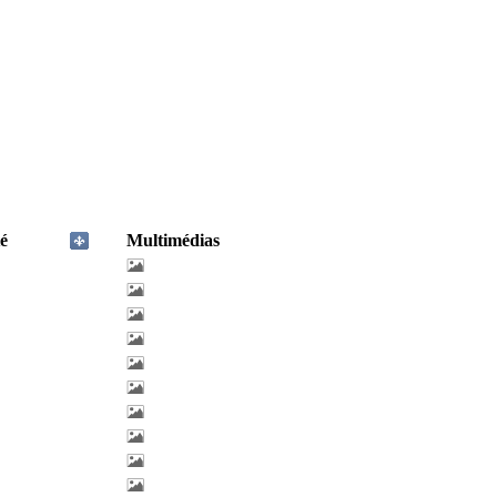
é
Multimédias