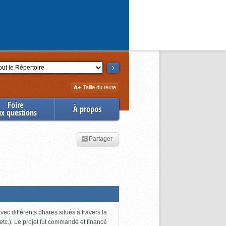
ction
Augmenter
Taille du texte
la
Foire
À propos
ux questions
Partager
ec différents phares situés à travers la
tc.). Le projet fut commandé et financé