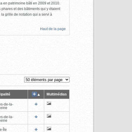
a en patrimoine bâti en 2009 et 2010.
s phares et des bâtiments qui y étaient
la grille de notation qui a servi à
Haut de la page
ipalité
Multimédias
es-de-la-
eine
es-de-la-
eine
e-Île