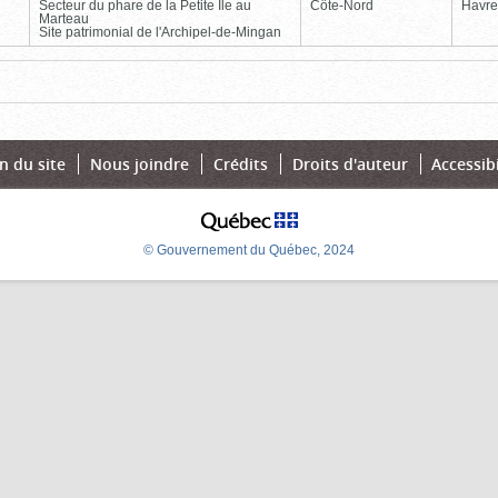
Secteur du phare de la Petite Île au
Côte-Nord
Havre
Marteau
Site patrimonial de l'Archipel-de-Mingan
Page
Dernière
n du site
Nous joindre
Crédits
Droits d'auteur
Accessibi
© Gouvernement du Québec, 2024