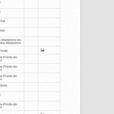
é
é
Chat
rtre
e-Madeleine-de-
vière-Madeleine
rinité
e-Pointe-de-
an
e-Pointe-de-
an
e-Pointe-de-
an
lbaie
é
e-Pointe-de-
an