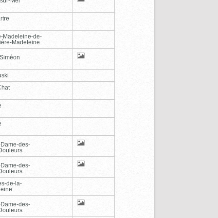
-sur-Mer
rtre
e-Madeleine-de-
vière-Madeleine
-Siméon
ski
Chat
é
é
-Dame-des-
Douleurs
-Dame-des-
Douleurs
es-de-la-
eine
-Dame-des-
Douleurs