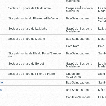
Madeleine
Secteur du phare de l'île d'Entrée
Gaspésie--Îles-de-la-
Les Îl
Madeleine
Madel
Site patrimonial du Phare-de-l'Île-Verte
Bas-Saint-Laurent
Notre
Sept-
Secteur du phare de La Martre
Gaspésie--Îles-de-la-
La Ma
Madeleine
Secteur du phare de Matane
Bas-Saint-Laurent
Mata
Côte-Nord
Baie-T
Site patrimonial de l'île du Pot à l'Eau-de-
Bas-Saint-Laurent
Saint
vie
Secteur du phare du Borgot
Gaspésie--Îles-de-la-
Les Îl
Madeleine
Madel
Secteur du phare du Pilier-de-Pierre
Chaudière-
Saint-
Appalaches
vie
Bas-Saint-Laurent
Saint
is
Bas-Saint-Laurent
Métis
Capitale-Nationale
La Ma