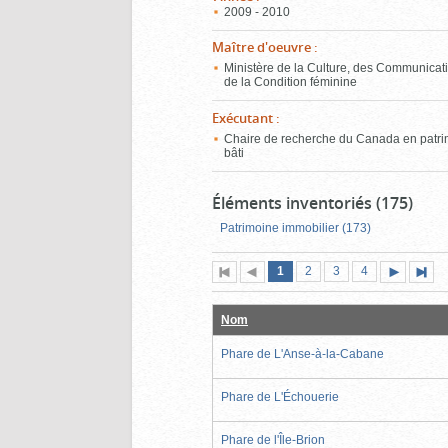
2009 - 2010
Maître d'oeuvre
:
Ministère de la Culture, des Communicati
de la Condition féminine
Exécutant
:
Chaire de recherche du Canada en patr
bâti
Éléments inventoriés (175)
Patrimoine immobilier (173)
Page
(page
Page
Page
Page
1
Première
2
Page
3
4
actuelle)
page
précédente
suivante
page
Nom
Phare de L'Anse-à-la-Cabane
Phare de L'Échouerie
Phare de l'Île-Brion