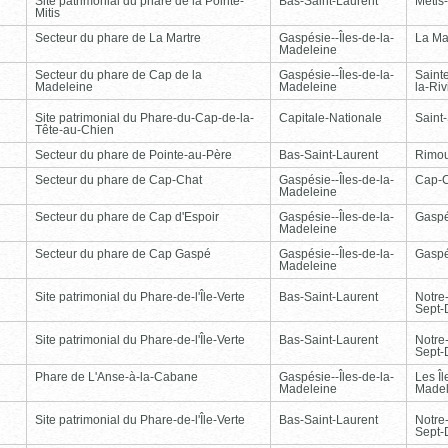
Site patrimonial du phare de la Pointe-
Bas-Saint-Laurent
Métis
Mitis
Secteur du phare de La Martre
Gaspésie--Îles-de-la-
La Ma
Madeleine
Secteur du phare de Cap de la
Gaspésie--Îles-de-la-
Saint
Madeleine
Madeleine
la-Ri
Site patrimonial du Phare-du-Cap-de-la-
Capitale-Nationale
Saint
Tête-au-Chien
Secteur du phare de Pointe-au-Père
Bas-Saint-Laurent
Rimou
Secteur du phare de Cap-Chat
Gaspésie--Îles-de-la-
Cap-
Madeleine
Secteur du phare de Cap d'Espoir
Gaspésie--Îles-de-la-
Gasp
Madeleine
Secteur du phare de Cap Gaspé
Gaspésie--Îles-de-la-
Gasp
Madeleine
Site patrimonial du Phare-de-l'Île-Verte
Bas-Saint-Laurent
Notre
Sept-
Site patrimonial du Phare-de-l'Île-Verte
Bas-Saint-Laurent
Notre
Sept-
Phare de L'Anse-à-la-Cabane
Gaspésie--Îles-de-la-
Les Îl
Madeleine
Madel
Site patrimonial du Phare-de-l'Île-Verte
Bas-Saint-Laurent
Notre
Sept-