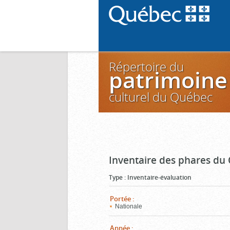
Répertoire du
patrimoine
culturel du Québec
Inventaire des phares du
Type
:
Inventaire-évaluation
Portée
:
Nationale
Année
: