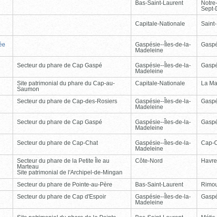
Bas-Saint-Laurent
Notre
Sept-
Capitale-Nationale
Saint
ée
Gaspésie--Îles-de-la-
Gasp
Madeleine
Secteur du phare de Cap Gaspé
Gaspésie--Îles-de-la-
Gasp
Madeleine
Site patrimonial du phare du Cap-au-
Capitale-Nationale
La Ma
Saumon
Secteur du phare de Cap-des-Rosiers
Gaspésie--Îles-de-la-
Gasp
Madeleine
Secteur du phare de Cap Gaspé
Gaspésie--Îles-de-la-
Gasp
Madeleine
Secteur du phare de Cap-Chat
Gaspésie--Îles-de-la-
Cap-
Madeleine
Secteur du phare de la Petite Île au
Côte-Nord
Havre
Marteau
Site patrimonial de l'Archipel-de-Mingan
Secteur du phare de Pointe-au-Père
Bas-Saint-Laurent
Rimou
Secteur du phare de Cap d'Espoir
Gaspésie--Îles-de-la-
Gasp
Madeleine