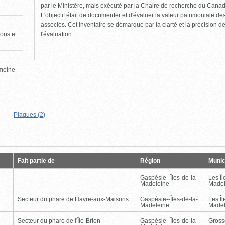
par le Ministère, mais exécuté par la Chaire de recherche du Canad
L'objectif était de documenter et d'évaluer la valeur patrimoniale de
associés. Cet inventaire se démarque par la clarté et la précision de 
l'évaluation.
ons et
imoine
Plaques (2)
Page
Dernière
Fait partie de
Région
Munic
Gaspésie--Îles-de-la-
Les Îl
Madeleine
Madel
Secteur du phare de Havre-aux-Maisons
Gaspésie--Îles-de-la-
Les Îl
Madeleine
Madel
Secteur du phare de l'Île-Brion
Gaspésie--Îles-de-la-
Gross