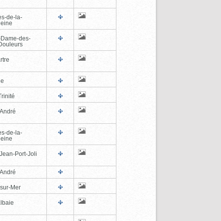
es-de-la-
eine
-Dame-des-
Douleurs
rtre
ne
rinité
-André
es-de-la-
eine
Jean-Port-Joli
-André
-sur-Mer
lbaie