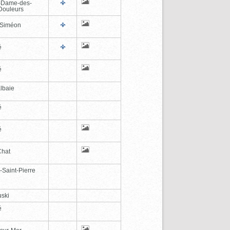
-Dame-des-
Douleurs
-Siméon
é
é
lbaie
é
é
Chat
-Saint-Pierre
ski
é