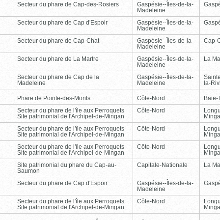
Secteur du phare de Cap-des-Rosiers
Gaspésie--Îles-de-la-
Gasp
Madeleine
Secteur du phare de Cap d'Espoir
Gaspésie--Îles-de-la-
Gasp
Madeleine
Secteur du phare de Cap-Chat
Gaspésie--Îles-de-la-
Cap-
Madeleine
Secteur du phare de La Martre
Gaspésie--Îles-de-la-
La Ma
Madeleine
Secteur du phare de Cap de la
Gaspésie--Îles-de-la-
Saint
Madeleine
Madeleine
la-Ri
Phare de Pointe-des-Monts
Côte-Nord
Baie-T
Secteur du phare de l'île aux Perroquets
Côte-Nord
Longu
Site patrimonial de l'Archipel-de-Mingan
Ming
Secteur du phare de l'île aux Perroquets
Côte-Nord
Longu
Site patrimonial de l'Archipel-de-Mingan
Ming
Secteur du phare de l'île aux Perroquets
Côte-Nord
Longu
Site patrimonial de l'Archipel-de-Mingan
Ming
Site patrimonial du phare du Cap-au-
Capitale-Nationale
La Ma
Saumon
Secteur du phare de Cap d'Espoir
Gaspésie--Îles-de-la-
Gasp
Madeleine
Secteur du phare de l'île aux Perroquets
Côte-Nord
Longu
Site patrimonial de l'Archipel-de-Mingan
Ming