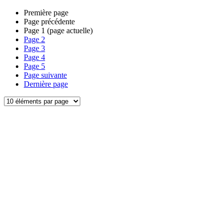
Première page
Page précédente
Page
1
(page actuelle)
Page
2
Page
3
Page
4
Page
5
Page suivante
Dernière page