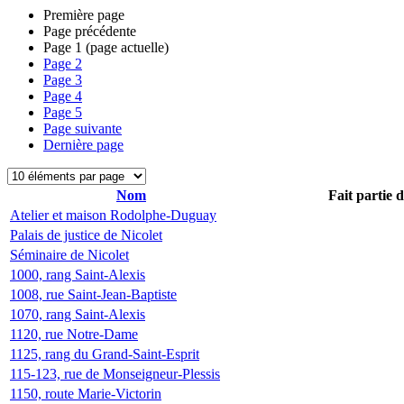
Première page
Page précédente
Page
1
(page actuelle)
Page
2
Page
3
Page
4
Page
5
Page suivante
Dernière page
Nom
Fait partie 
Atelier et maison Rodolphe-Duguay
Palais de justice de Nicolet
Séminaire de Nicolet
1000, rang Saint-Alexis
1008, rue Saint-Jean-Baptiste
1070, rang Saint-Alexis
1120, rue Notre-Dame
1125, rang du Grand-Saint-Esprit
115-123, rue de Monseigneur-Plessis
1150, route Marie-Victorin