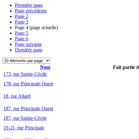
Première page
Page précédente
Page
2
Page
3
Page
4
(page actuelle)
Page
5
Page
6
Page suivante
Dernière page
Nom
Fait partie 
173, rue Sainte-Cécile
178, rue Principale Ouest
18, rue Allard
187, rue Principale Ouest
187, rue Sainte-Cécile
19-21, rue Principale