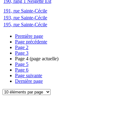
190, rang 1 Neigette Est
191, rue Sainte-Cécile
193, rue Sainte-Cécile
195, rue Sainte-Cécile
Première page
Page précédente
Page
2
Page
3
Page
4
(page actuelle)
Page
5
Page
6
Page suivante
Dernière page