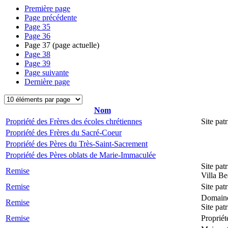
Première page
Page précédente
Page
35
Page
36
Page
37
(page actuelle)
Page
38
Page
39
Page suivante
Dernière page
Nom
Propriété des Frères des écoles chrétiennes
Site pa
Propriété des Frères du Sacré-Coeur
Propriété des Pères du Très-Saint-Sacrement
Propriété des Pères oblats de Marie-Immaculée
Site pat
Remise
Villa Be
Remise
Site pat
Domain
Remise
Site pat
Remise
Propriét