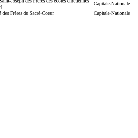
aint-Joseph des Frères des écoles chrétiennes
Capitale-Nationale
e)
é des Frères du Sacré-Coeur
Capitale-Nationale