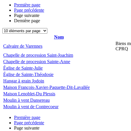
Première page
Page précédente
Page suivante
Dernière page
Nom
Biens mo
Calvaire de Varennes
CPRQ
Chapelle de procession Saint-Joachim
Chapelle de procession Sainte-Anne
Église de Sainte-Julie
Église de Sainte-Théodosie
Hangar à grain Jodoin
Maison François-Xavier-Paquette-Dit-Lavallée
Maison Lenoblet-Du Plessis
Moulin à vent Dansereau
Moulin à vent de Contrecoeur
Première page
Page précédente
Page suivante