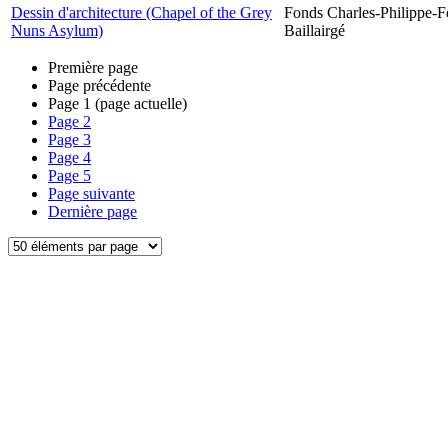
Dessin d'architecture (Chapel of the Grey
Fonds Charles-Philippe-F
Nuns Asylum)
Baillairgé
Première page
Page précédente
Page
1
(page actuelle)
Page
2
Page
3
Page
4
Page
5
Page suivante
Dernière page