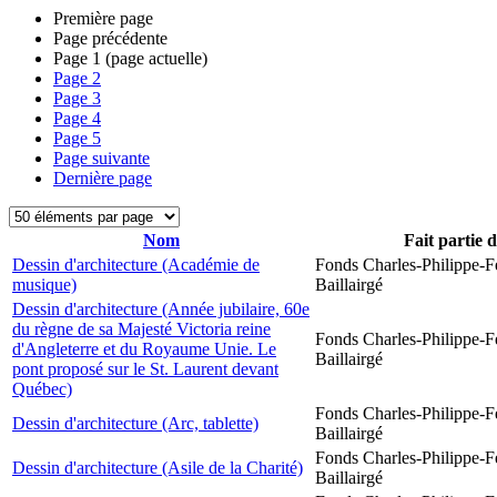
Première page
Page précédente
Page
1
(page actuelle)
Page
2
Page
3
Page
4
Page
5
Page suivante
Dernière page
Nom
Fait partie 
Dessin d'architecture (Académie de
Fonds Charles-Philippe-F
musique)
Baillairgé
Dessin d'architecture (Année jubilaire, 60e
du règne de sa Majesté Victoria reine
Fonds Charles-Philippe-F
d'Angleterre et du Royaume Unie. Le
Baillairgé
pont proposé sur le St. Laurent devant
Québec)
Fonds Charles-Philippe-F
Dessin d'architecture (Arc, tablette)
Baillairgé
Fonds Charles-Philippe-F
Dessin d'architecture (Asile de la Charité)
Baillairgé