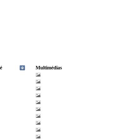
é
Multimédias