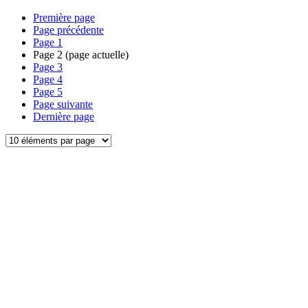
Première page
Page précédente
Page
1
Page
2
(page actuelle)
Page
3
Page
4
Page
5
Page suivante
Dernière page