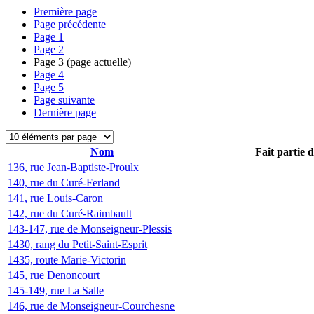
Première page
Page précédente
Page
1
Page
2
Page
3
(page actuelle)
Page
4
Page
5
Page suivante
Dernière page
Nom
Fait partie 
136, rue Jean-Baptiste-Proulx
140, rue du Curé-Ferland
141, rue Louis-Caron
142, rue du Curé-Raimbault
143-147, rue de Monseigneur-Plessis
1430, rang du Petit-Saint-Esprit
1435, route Marie-Victorin
145, rue Denoncourt
145-149, rue La Salle
146, rue de Monseigneur-Courchesne