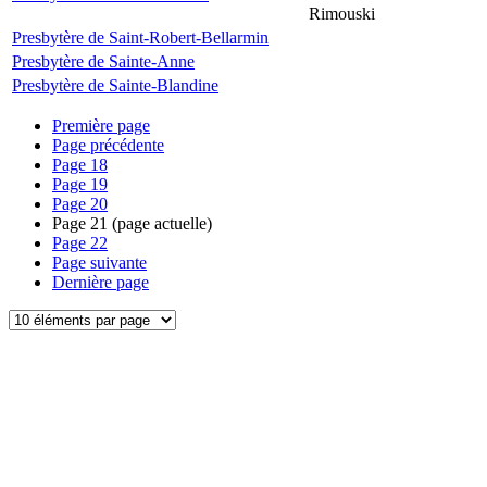
Rimouski
Presbytère de Saint-Robert-Bellarmin
Presbytère de Sainte-Anne
Presbytère de Sainte-Blandine
Première page
Page précédente
Page
18
Page
19
Page
20
Page
21
(page actuelle)
Page
22
Page suivante
Dernière page