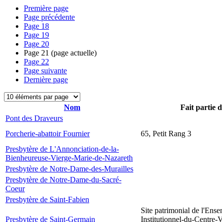
Première page
Page précédente
Page
18
Page
19
Page
20
Page
21
(page actuelle)
Page
22
Page suivante
Dernière page
Nom
Fait partie 
Pont des Draveurs
Porcherie-abattoir Fournier
65, Petit Rang 3
Presbytère de L'Annonciation-de-la-
Bienheureuse-Vierge-Marie-de-Nazareth
Presbytère de Notre-Dame-des-Murailles
Presbytère de Notre-Dame-du-Sacré-
Coeur
Presbytère de Saint-Fabien
Site patrimonial de l'Ens
Presbytère de Saint-Germain
Institutionnel-du-Centre-V