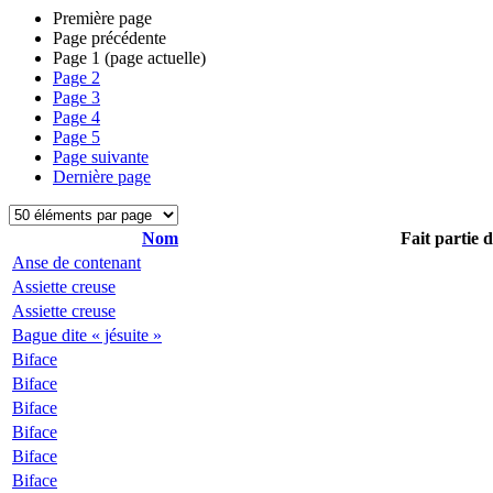
Première page
Page précédente
Page
1
(page actuelle)
Page
2
Page
3
Page
4
Page
5
Page suivante
Dernière page
Nom
Fait partie 
Anse de contenant
Assiette creuse
Assiette creuse
Bague dite « jésuite »
Biface
Biface
Biface
Biface
Biface
Biface