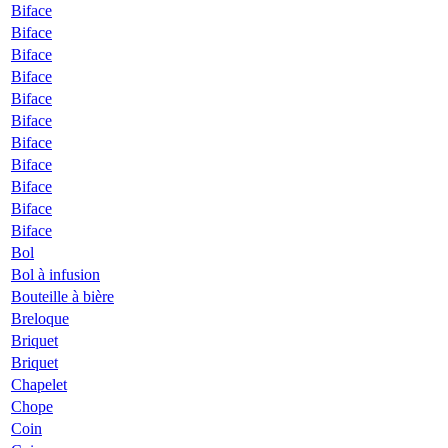
Biface
Biface
Biface
Biface
Biface
Biface
Biface
Biface
Biface
Biface
Biface
Bol
Bol à infusion
Bouteille à bière
Breloque
Briquet
Briquet
Chapelet
Chope
Coin