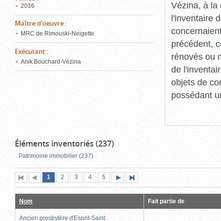
Vézina, à l
2016
l'inventaire
Maître d'oeuvre
:
concernaient
MRC de Rimouski-Neigette
précédent, c
Exécutant
:
rénovés ou m
Anik Bouchard-Vézina
de l'inventa
objets de co
possédant un
Éléments inventoriés (237)
Patrimoine immobilier (237)
Page
(page
Page
Page
Page
Page
1
Première
2
Page
3
4
5
Page
Dernière
actuelle)
page
précédente
suivante
page
Nom
Fait partie de
Ancien presbytère d'Esprit-Saint