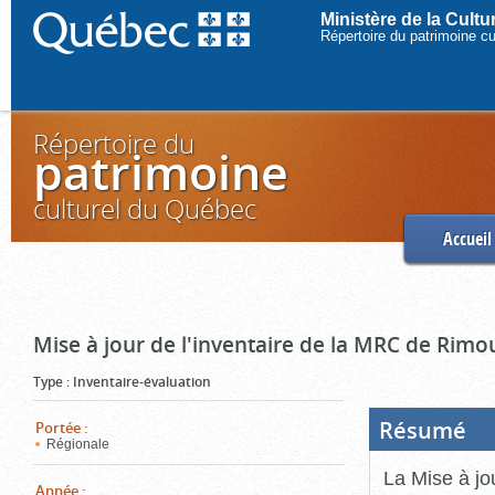
Ministère de la Cult
Répertoire du patrimoine c
Répertoire du
patrimoine
culturel du Québec
Accueil
Mise à jour de l'inventaire de la MRC de Rimo
Type
:
Inventaire-évaluation
Résumé
(Boi
Portée
:
ouve
Régionale
cliq
pou
La Mise à jo
ferm
Année
: