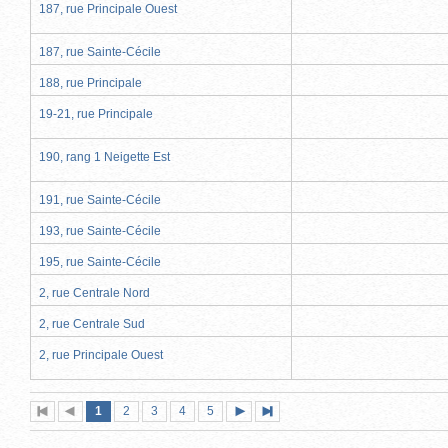
187, rue Principale Ouest
187, rue Sainte-Cécile
188, rue Principale
19-21, rue Principale
190, rang 1 Neigette Est
191, rue Sainte-Cécile
193, rue Sainte-Cécile
195, rue Sainte-Cécile
2, rue Centrale Nord
2, rue Centrale Sud
2, rue Principale Ouest
Page
(page
Page
Page
Page
Page
1
Première
2
Page
3
4
5
Page
Dernière
actuelle)
page
précédente
suivante
page