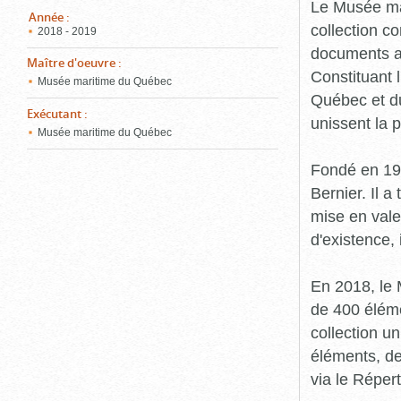
pou
Le Musée ma
ferm
Année
:
collection c
2018 - 2019
documents an
Maître d'oeuvre
:
Constituant 
Musée maritime du Québec
Québec et du
Exécutant
:
unissent la 
Musée maritime du Québec
Fondé en 19
Bernier. Il a
mise en vale
d'existence,
En 2018, le
de 400 éléme
collection u
éléments, de
via le Réper