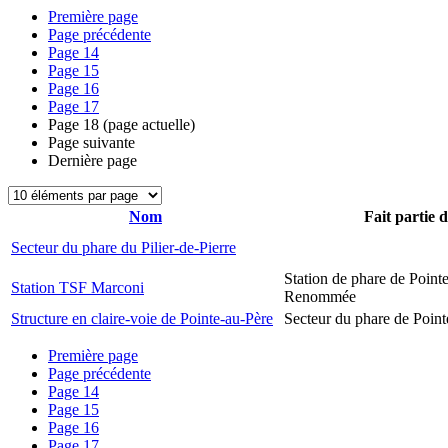
Première page
Page précédente
Page
14
Page
15
Page
16
Page
17
Page
18
(page actuelle)
Page suivante
Dernière page
Nom
Fait partie 
Secteur du phare du Pilier-de-Pierre
Station de phare de Pointe
Station TSF Marconi
Renommée
Structure en claire-voie de Pointe-au-Père
Secteur du phare de Point
Première page
Page précédente
Page
14
Page
15
Page
16
Page
17