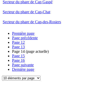
Secteur du phare de Cap Gaspé
Secteur du phare de Cap-Chat
Secteur du phare de Cap-des-Rosiers
Première page
Page précédente
Page
12
Page
13
Page
14
(page actuelle)
Page
15
Page
16
Page suivante
Dernière page