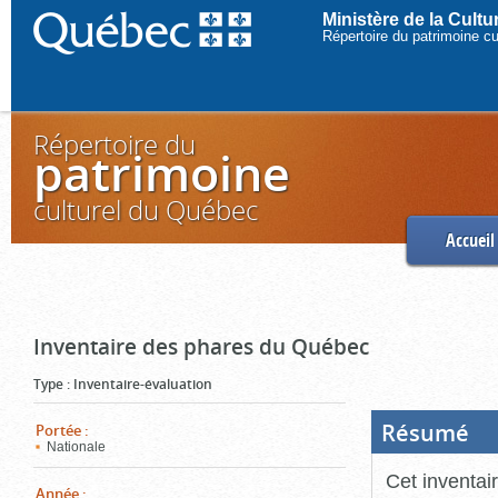
Ministère de la Cult
Répertoire du patrimoine c
Répertoire du
patrimoine
culturel du Québec
Accueil
Inventaire des phares du Québec
Type
:
Inventaire-évaluation
Résumé
(Boi
Portée
:
ouve
Nationale
cliq
pou
Cet inventai
ferm
Année
: