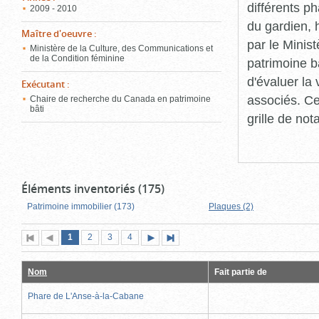
différents p
2009 - 2010
du gardien, 
Maître d'oeuvre
:
par le Minis
Ministère de la Culture, des Communications et
de la Condition féminine
patrimoine b
d'évaluer la
Exécutant
:
associés. Ce
Chaire de recherche du Canada en patrimoine
bâti
grille de not
Éléments inventoriés (175)
Patrimoine immobilier (173)
Plaques (2)
Page
(page
Page
Page
Page
1
Première
2
Page
3
4
Page
Dernière
actuelle)
page
précédente
suivante
page
Nom
Fait partie de
Phare de L'Anse-à-la-Cabane