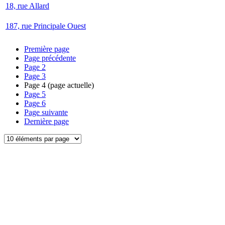
18, rue Allard
187, rue Principale Ouest
Première page
Page précédente
Page
2
Page
3
Page
4
(page actuelle)
Page
5
Page
6
Page suivante
Dernière page