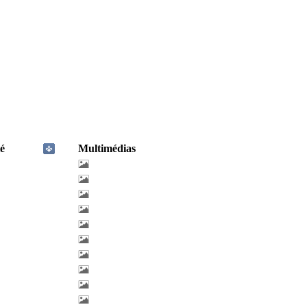
é
Multimédias