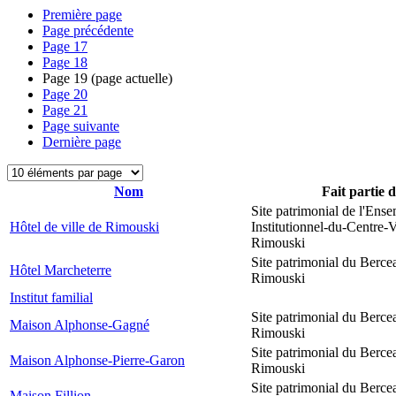
Première page
Page précédente
Page
17
Page
18
Page
19
(page actuelle)
Page
20
Page
21
Page suivante
Dernière page
Nom
Fait partie 
Site patrimonial de l'Ens
Hôtel de ville de Rimouski
Institutionnel-du-Centre-V
Rimouski
Site patrimonial du Berce
Hôtel Marcheterre
Rimouski
Institut familial
Site patrimonial du Berce
Maison Alphonse-Gagné
Rimouski
Site patrimonial du Berce
Maison Alphonse-Pierre-Garon
Rimouski
Site patrimonial du Berce
Maison Fillion