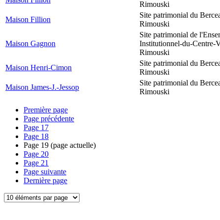
Rimouski
Site patrimonial du Berce
Maison Fillion
Rimouski
Site patrimonial de l'Ens
Maison Gagnon
Institutionnel-du-Centre-V
Rimouski
Site patrimonial du Berce
Maison Henri-Cimon
Rimouski
Site patrimonial du Berce
Maison James-J.-Jessop
Rimouski
Première page
Page précédente
Page
17
Page
18
Page
19
(page actuelle)
Page
20
Page
21
Page suivante
Dernière page